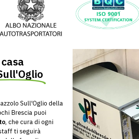
 casa
Sull'Oglio
azzolo Sull'Oglio
della
ochi Brescia puoi
to
, che cura di ogni
taff ti seguirà