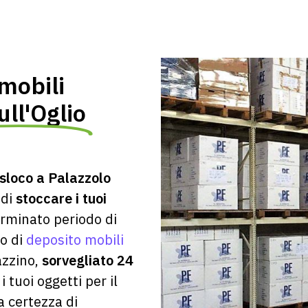
mobili
ull'Oglio
asloco a
Palazzolo
 di
stoccare i tuoi
rminato periodo di
io di
deposito mobili
azzino,
sorvegliato 24
i tuoi oggetti per il
 certezza di