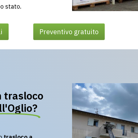
o stato.
i
Preventivo gratuito
 trasloco
l'Oglio?
uo
trasloco a