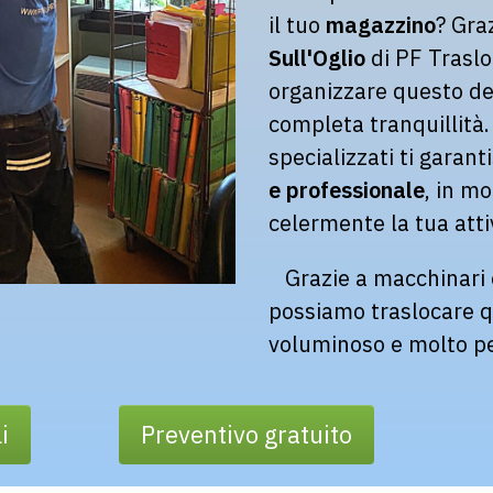
il tuo
magazzino
? Gra
Sull'Oglio
di PF Traslo
organizzare questo d
completa tranquillità. 
specializzati ti garan
e professionale
, in m
celermente la tua atti
Grazie a macchinari
possiamo traslocare q
voluminoso e molto p
i
Preventivo gratuito