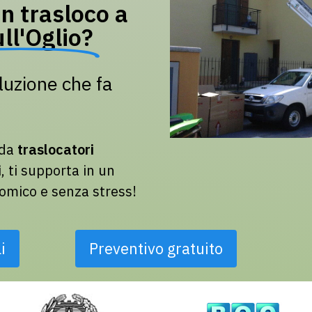
n trasloco a
ll'Oglio?
luzione che fa
 da
traslocatori
i
, ti supporta in un
nomico e senza stress!
i
Preventivo gratuito