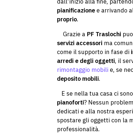
dall’inizio alla fine, partend
pianificazione
e arrivando a
proprio
.
Grazie a
PF Traslochi
puoi
servizi accessori
ma comunq
come il supporto in fase di
arredi e degli oggetti
, il se
rimontaggio mobili
e, se nec
deposito mobili
.
E se nella tua casa ci son
pianoforti
? Nessun problema
dedicati e alla nostra esper
spostare gli oggetti con la
professionalità.