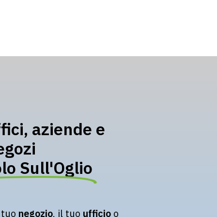
fici, aziende e
egozi
lo Sull'Oglio
l tuo
negozio
, il tuo
ufficio
o