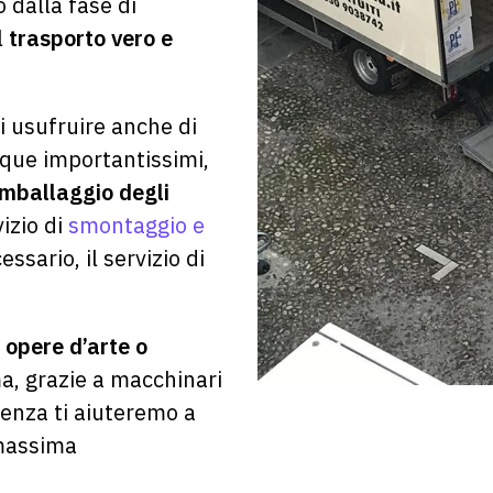
o dalla fase di
l
trasporto vero e
 usufruire anche di
ue importantissimi,
imballaggio degli
rvizio di
smontaggio e
essario, il servizio di
o
opere d’arte o
, grazie a macchinari
ienza ti aiuteremo a
 massima