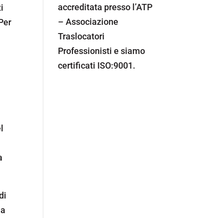
accreditata presso l’ATP
i
– Associazione
Per
Traslocatori
Professionisti e siamo
certificati ISO:9001.
l
a
di
la