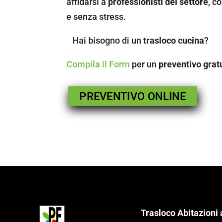
affidarsi a
professionisti del settore
, c
e senza stress.
Hai bisogno di un
trasloco cucina
?
Compila il Form
per un
preventivo grat
PREVENTIVO ONLINE
Trasloco Abitazioni 