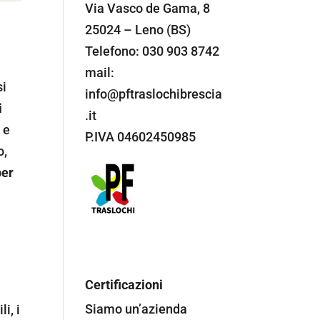
Via Vasco de Gama, 8
25024 – Leno (BS)
Telefono: 030 903 8742
mail:
si
info@pftraslochibrescia
i
.it
 e
P.IVA 04602450985
o,
per
Certificazioni
Siamo un’azienda
li, i