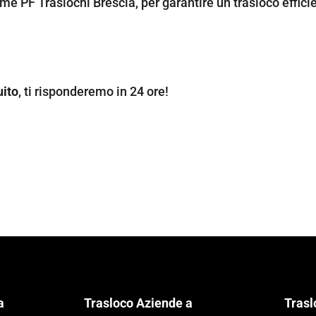
ome PF Traslochi Brescia, per garantire un trasloco effici
uito
, ti risponderemo in 24 ore!
a
Trasloco Aziende a
Trasl